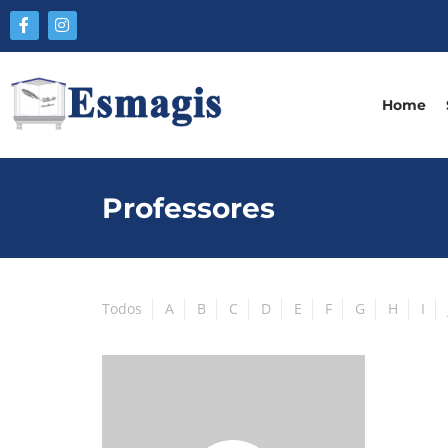
Home
Professores
Todos
A
B
C
D
E
F
G
H
I