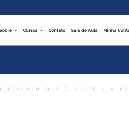
Sobre
Cursos
Contato
Sala de Aula
Minha Cont
J
K
L
M
N
O
P
Q
R
S
T
U
V
W