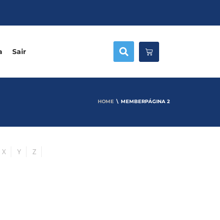
a
Sair
HOME
MEMBER
PÁGINA 2
X
Y
Z