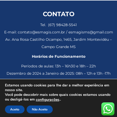
CONTATO
Tel. (67) 98428-5541
E-mail: contato@esmagis.com.br / esmagisms@gmail.com
Av. Ana Rosa Castilho Ocampo, 1465, Jardim Montevidéu –
Campo Grande MS
Horários de Funcionamento
Períodos de aulas: 13h – 16h30 e 18h – 22h
Dezembro de 2024 a Janeiro de 2025: 08h – 12h e 13h -17h
Estamos usando cookies para lhe dar a melhor experiência em
nosso site.
Você pode descobrir mais sobre quais cookies estamos usando
© 2023 Esmagis – Escola da Magistratura de Mato Grosso do
ou desligá-los em
..
configurações
Sul – Todos os direitos reservados.
Aceito
Não Aceito