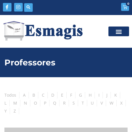
0
Professores
Todos
A
B
C
D
E
F
G
H
I
J
K
L
M
N
O
P
Q
R
S
T
U
V
W
X
Y
Z