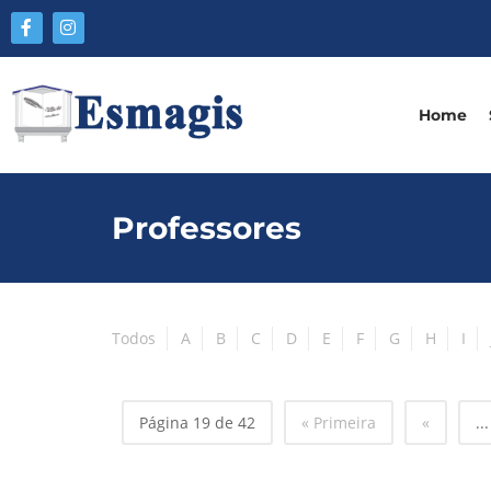
Home
Professores
Todos
A
B
C
D
E
F
G
H
I
Página 19 de 42
« Primeira
«
...