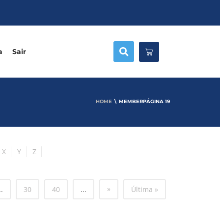
a
Sair
HOME
MEMBER
PÁGINA 19
X
Y
Z
»
..
30
40
...
Última »