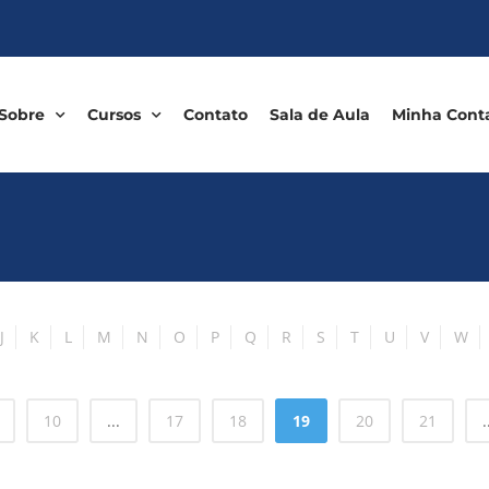
Sobre
Cursos
Contato
Sala de Aula
Minha Cont
J
K
L
M
N
O
P
Q
R
S
T
U
V
W
10
...
17
18
19
20
21
.