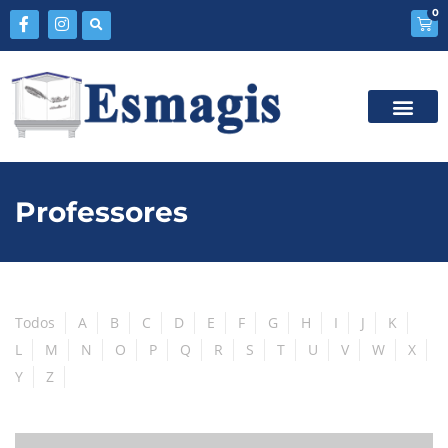
0
Professores
Todos
A
B
C
D
E
F
G
H
I
J
K
L
M
N
O
P
Q
R
S
T
U
V
W
X
Y
Z