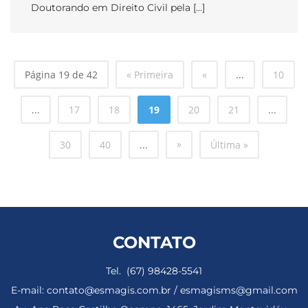
Doutorando em Direito Civil pela […]
Página 19 de 42
« Primeira
«
...
10
...
17
18
19
20
21
...
»
30
40
...
Última »
CONTATO
Tel. (67) 98428-5541
E-mail: contato@esmagis.com.br / esmagisms@gmail.com