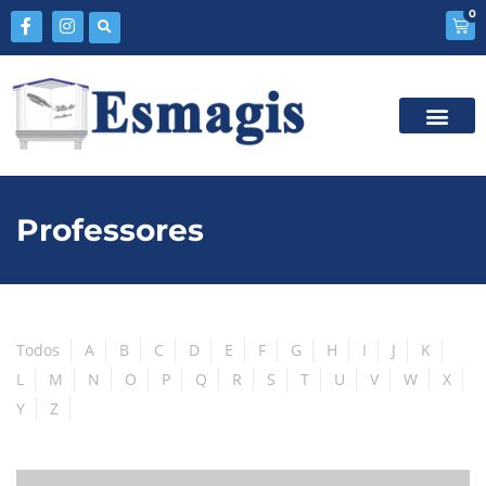
0
Professores
Todos
A
B
C
D
E
F
G
H
I
J
K
L
M
N
O
P
Q
R
S
T
U
V
W
X
Y
Z