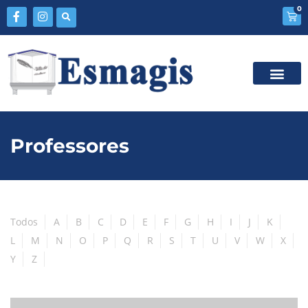
0
Professores
Todos
A
B
C
D
E
F
G
H
I
J
K
L
M
N
O
P
Q
R
S
T
U
V
W
X
Y
Z