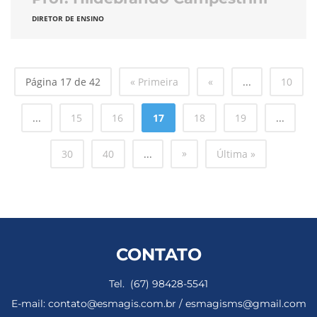
DIRETOR DE ENSINO
Página 17 de 42
« Primeira
«
...
10
...
15
16
17
18
19
...
»
30
40
...
Última »
CONTATO
Tel. (67) 98428-5541
E-mail: contato@esmagis.com.br / esmagisms@gmail.com