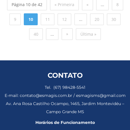
Página 10 de 42
« Primeira
«
...
8
9
10
11
12
...
20
30
»
40
...
Última »
CONTATO
Tel. (67) 98428-5541
E-mail: contato@esmagis.com.br / esmagisms@gmail.com
Av. Ana Rosa Castilho Ocampo, 1465, Jardim Montevidéu –
Campo Grande MS
Horários de Funcionamento