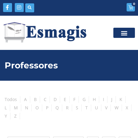
0
Professores
Todos
A
B
C
D
E
F
G
H
I
J
K
L
M
N
O
P
Q
R
S
T
U
V
W
X
Y
Z