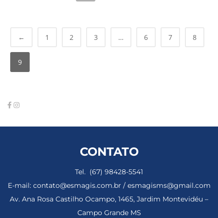
←
1
2
3
…
6
7
8
9
CONTATO
Tel. (67) 98428-5541
E-mail: contato@esmagis.com.br / esmagisms@gmail.com
Av. Ana Rosa Castilho Ocampo, 1465, Jardim Montevidéu –
Campo Grande MS