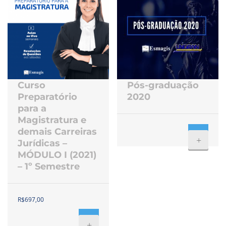
Curso
Pós-graduação
Preparatório
2020
para a
Magistratura e
demais Carreiras
+
Jurídicas –
MÓDULO I (2021)
– 1º Semestre
R$
697,00
+