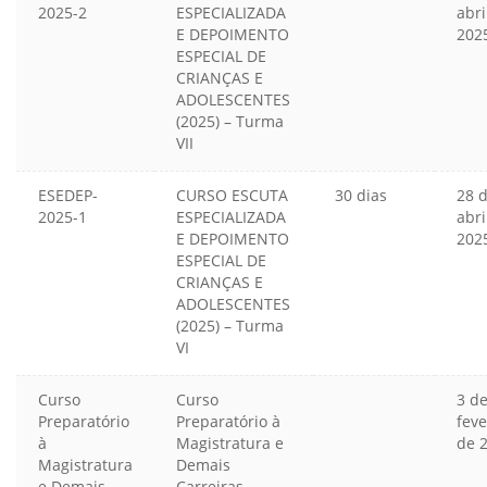
2025-2
ESPECIALIZADA
abri
E DEPOIMENTO
202
ESPECIAL DE
CRIANÇAS E
ADOLESCENTES
(2025) – Turma
VII
ESEDEP-
CURSO ESCUTA
30 dias
28 
2025-1
ESPECIALIZADA
abri
E DEPOIMENTO
202
ESPECIAL DE
CRIANÇAS E
ADOLESCENTES
(2025) – Turma
VI
Curso
Curso
3 d
Preparatório
Preparatório à
feve
à
Magistratura e
de 
Magistratura
Demais
e Demais
Carreiras