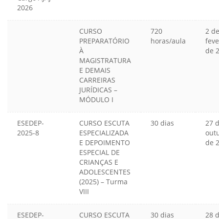
2026
CURSO
720
2 d
PREPARATÓRIO
horas/aula
feve
À
de 
MAGISTRATURA
E DEMAIS
CARREIRAS
JURÍDICAS –
MÓDULO I
ESEDEP-
CURSO ESCUTA
30 dias
27 
2025-8
ESPECIALIZADA
out
E DEPOIMENTO
de 
ESPECIAL DE
CRIANÇAS E
ADOLESCENTES
(2025) – Turma
VIII
ESEDEP-
CURSO ESCUTA
30 dias
28 