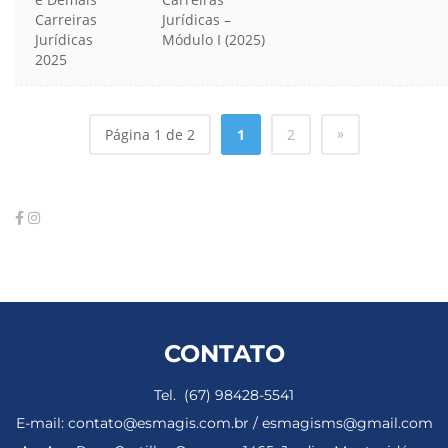
Carreiras
Jurídicas –
Jurídicas
Módulo I (2025)
2025
»
Página 1 de 2
1
2
CONTATO
Tel. (67) 98428-5541
E-mail: contato@esmagis.com.br / esmagisms@gmail.com