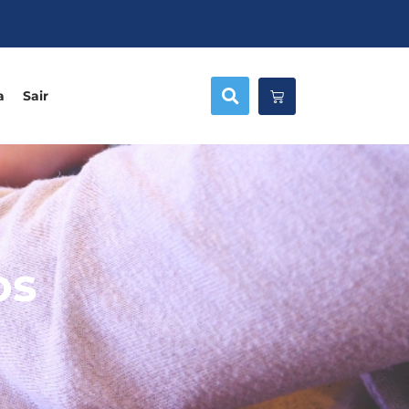
a
Sair
os