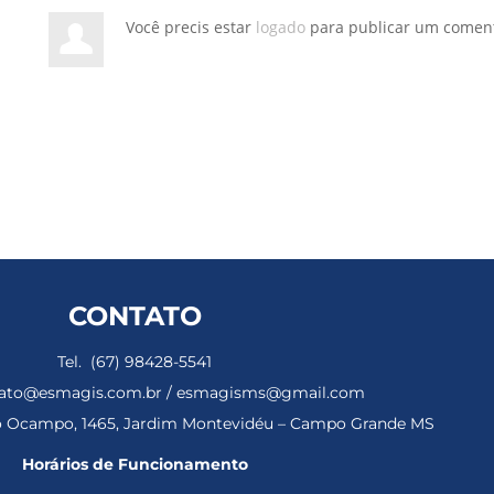
Você precis estar
logado
para publicar um coment
CONTATO
Tel. (67) 98428-5541
ntato@esmagis.com.br / esmagisms@gmail.com
ho Ocampo, 1465, Jardim Montevidéu – Campo Grande MS
Horários de Funcionamento