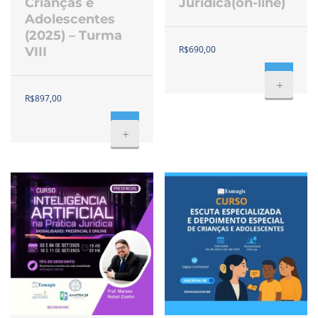
Crianças e
Jurídica(on-line)
Adolescentes
(2025) – Turma
R$
690,00
VIII
+
R$
897,00
+