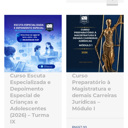
Curso Escuta
Curso
Especializada e
Preparatório à
Depoimento
Magistratura e
Especial de
demais Carreiras
Crianças e
Jurídicas –
Adolescentes
Módulo I
(2026) – Turma
IX
R$
697,00