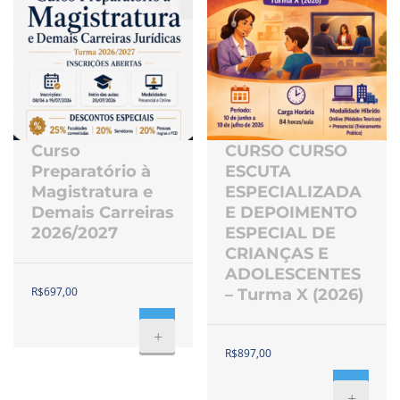
Curso
CURSO CURSO
Preparatório à
ESCUTA
Magistratura e
ESPECIALIZADA
Demais Carreiras
E DEPOIMENTO
2026/2027
ESPECIAL DE
CRIANÇAS E
ADOLESCENTES
R$
697,00
– Turma X (2026)
+
R$
897,00
+