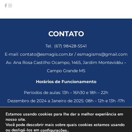
CONTATO
Tel. (67) 98428-5541
E-mail: contato@esmagis.com.br / esmagisms@gmail.com
Av. Ana Rosa Castilho Ocampo, 1465, Jardim Montevidéu –
Campo Grande MS
Horários de Funcionamento
Períodos de aulas: 13h – 16h30 e 18h – 22h
Dezembro de 2024 a Janeiro de 2025: 08h – 12h e 13h -17h
Estamos usando cookies para lhe dar a melhor experiência em
nosso site.
Você pode descobrir mais sobre quais cookies estamos usando
© 2023 Esmagis – Escola da Magistratura de Mato Grosso do
ou desligá-los em
..
configurações